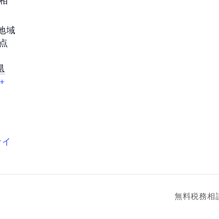
部地域
点
県
+
サイ
無料税務相