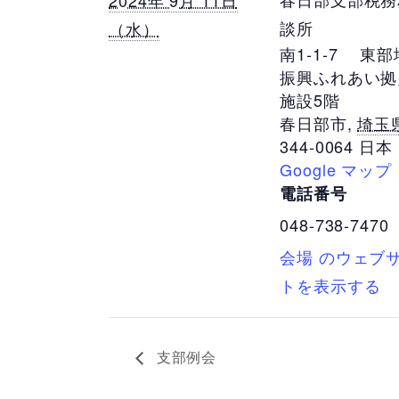
2024年 9月 11日
談所
（水）
南1-1-7 東
振興ふれあい拠
施設5階
春日部市
,
埼玉
344-0064
日本
Google マップ
電話番号
048-738-7470
会場 のウェブ
トを表示する
支部例会