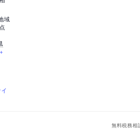
部地域
点
県
+
サイ
無料税務相